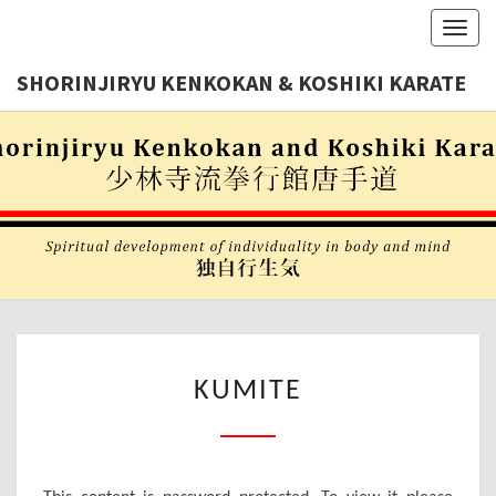
Toggl
navig
SHORINJIRYU KENKOKAN & KOSHIKI KARATE
Shorinjiryu
SHORINJI
Kenkokan
& Koshiki
KENKOKA
Karate
Nederland
KOSHIK
KARAT
KUMITE