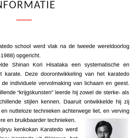
NFORMATIE
KA
atedo school werd vlak na de tweede wereldoorlog
1988) opgericht.
elde Shinan Kori Hisataka een systematische en
t karate. Deze doorontwikkeling van het karatedo
r de individuele vervolmaking van lichaam en geest.
illende “krijgskunsten” leerde hij zowel de sterke- als
l­lende stijlen kennen. Daaruit ontwikkelde hij zij
 en nutteloze technieken achterwege liet, en verving
ere en bruikbaarder
technieken.
njiryu kenkokan Karatedo werd