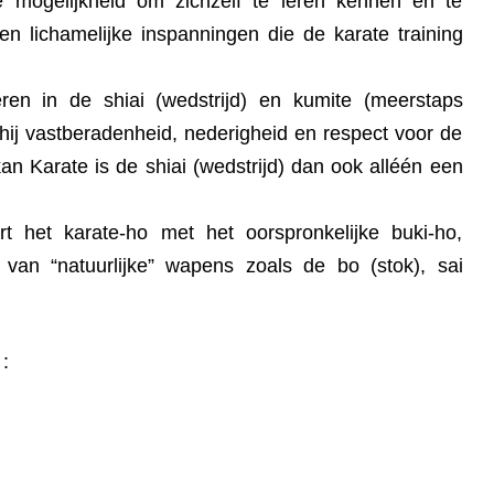
e mogelijkheid om zichzelf te leren kennen en te
en lichamelijke inspanningen die de karate training
ren in de shiai (wedstrijd) en kumite (meerstaps
 hij vastberadenheid, nederigheid en respect voor de
kan Karate is de shiai (wedstrijd) dan ook alléén een
 het karate-ho met het oorspronkelijke buki-ho,
van “natuurlijke” wapens zoals de bo (stok), sai
 :