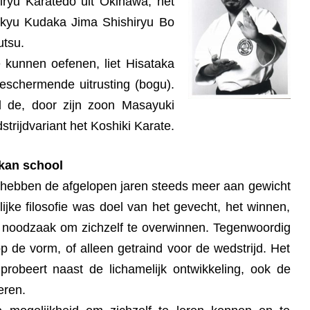
jiryu Karatedo uit Okinawa, het
kyu Kudaka Jima Shishiryu Bo
utsu.
 kunnen oefenen, liet Hisataka
beschermende uitrusting (bogu).
d de, door zijn zoon Masayuki
trijdvariant het Koshiki Karate.
kan school
hebben de afgelopen jaren steeds meer aan gewicht
ijke filosofie was doel van het gevecht, het winnen,
 noodzaak om zichzelf te overwinnen. Tegenwoordig
p de vorm, of alleen getraind voor de wedstrijd. Het
probeert naast de lichamelijk ontwikkeling, ook de
eren.