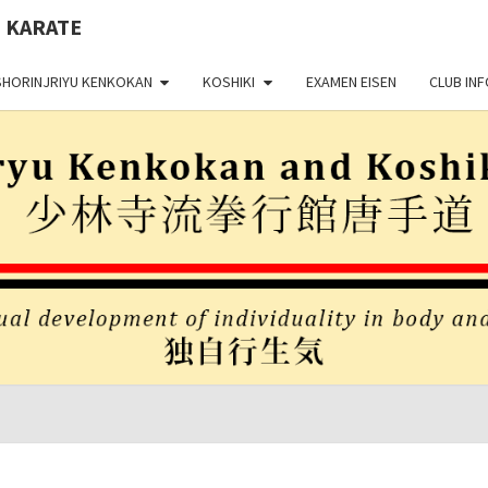
 KARATE
SHORINJRIYU KENKOKAN
KOSHIKI
EXAMEN EISEN
CLUB INF
Shorinjiryu
SHORI
Kenkokan
& Koshiki
Karate
KENK
Nederland
KOS