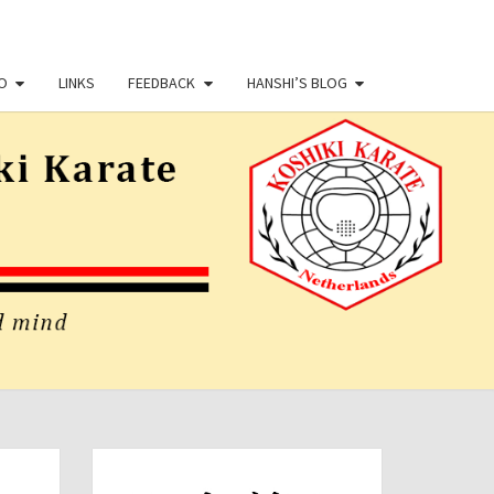
O
LINKS
FEEDBACK
HANSHI’S BLOG
NJIRYU
OKAN &
HIKI