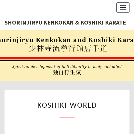
Toggl
navig
SHORINJIRYU KENKOKAN & KOSHIKI KARATE
Shorinjiryu
SHORINJI
Kenkokan
& Koshiki
KENKOKA
Karate
Nederland
KOSHIK
KARAT
KOSHIKI
KOSHIKI WORLD
WORLD