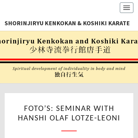
Toggl
navig
SHORINJIRYU KENKOKAN & KOSHIKI KARATE
Shorinjiryu
SHORINJI
Kenkokan
& Koshiki
KENKOKA
Karate
Nederland
KOSHIK
KARAT
FOTO’S:
FOTO’S: SEMINAR WITH
SEMINAR
HANSHI OLAF LOTZE-LEONI
WITH
HANSHI
OLAF